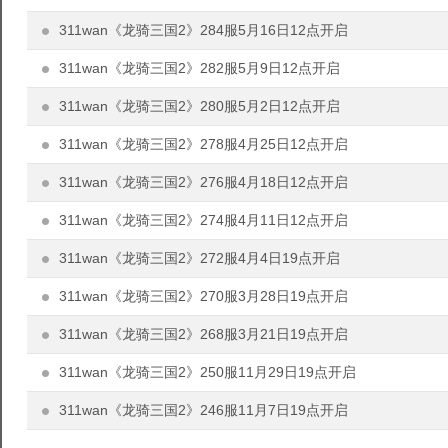
311wan《龙骑三国2》284服5月16日12点开启
311wan《龙骑三国2》282服5月9日12点开启
311wan《龙骑三国2》280服5月2日12点开启
311wan《龙骑三国2》278服4月25日12点开启
311wan《龙骑三国2》276服4月18日12点开启
311wan《龙骑三国2》274服4月11日12点开启
311wan《龙骑三国2》272服4月4日19点开启
311wan《龙骑三国2》270服3月28日19点开启
311wan《龙骑三国2》268服3月21日19点开启
311wan《龙骑三国2》250服11月29日19点开启
311wan《龙骑三国2》246服11月7日19点开启