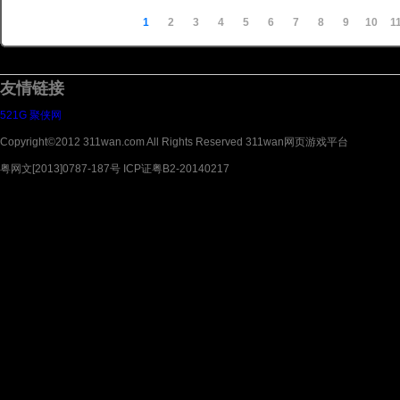
1
2
3
4
5
6
7
8
9
10
1
友情链接
521G
聚侠网
Copyright©2012 311wan.com All Rights Reserved 311wan网页游戏平台
粤网文[2013]0787-187号 ICP证粤B2-20140217